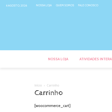
NOSSA LOJA
QUEM SOMOS
FALE CONOSCO
6 AGOSTO, 2026
NOSSA LOJA
ATIVIDADES INTERA
Início
Carrinho
Carrinho
[woocommerce_cart]