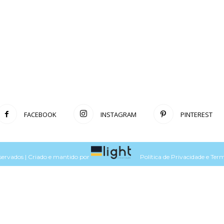
FACEBOOK
INSTAGRAM
PINTEREST
eservados | Criado e mantido por
Política de Privacidade
e
Term