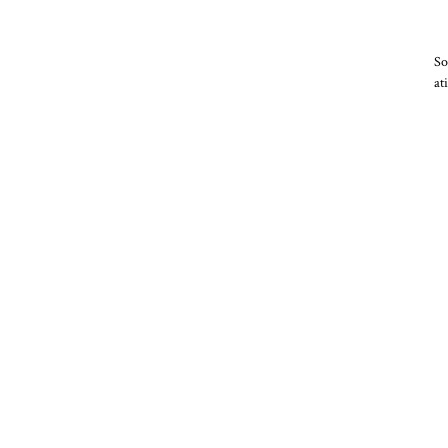
So
at