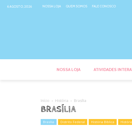
NOSSA LOJA
QUEM SOMOS
FALE CONOSCO
6 AGOSTO, 2026
NOSSA LOJA
ATIVIDADES INTERA
Início
História
Brasília
BRASÍLIA
Brasília
Distrito Federal
História Bíblica
Históri