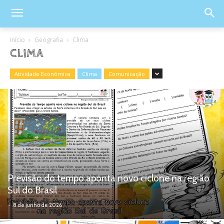
Início
Geografia
Clima
CLIMA
Atividade Econômica
Clima
Comunicação
Previsão do tempo aponta novo ciclone na região
Sul do Brasil
-
8 de junho de 2026