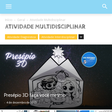
Início
Geral
Atividade Multidisciplinar
ATIVIDADE MULTIDISCIPLINAR
Atividade Diagnóstica
Atividade Interdisciplinar
Presépio 3D faça você mesmo
-
4 de dezembro de 2025