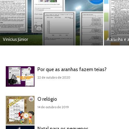
Vinícius Júnior
A aranha e a
Por que as aranhas fazem teias?
22 de outubro de 2020
O relógio
14 de outubro de 2019
Natal para os pequenos