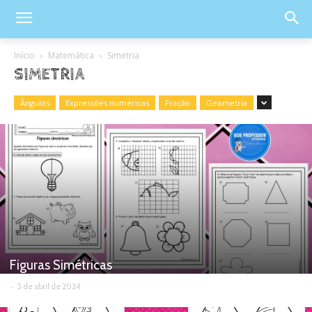
Início
Matemática
Simetria
SIMETRIA
Ângulos
Expressões numéricas
Fração
Geometria
Figuras Simétricas
-
5 de abril de 2024