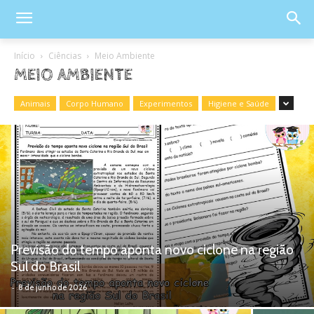
Início
Ciências
Meio Ambiente
MEIO AMBIENTE
Animais
Corpo Humano
Experimentos
Higiene e Saúde
Previsão do tempo aponta novo ciclone na região
Sul do Brasil
-
8 de junho de 2026