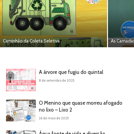
Caminhão da Coleta Seletiva
As Camadas
A árvore que fugiu do quintal
8 de setembro de 2025
O Menino que quase morreu afogado
no lixo – Lixo 2
26 de maio de 2025
Água fonte de vida e diversão