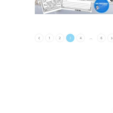
...
1
2
3
4
6