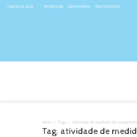
NOSSA LOJA
QUEM SOMOS
FALE CONOSCO
7 AGOSTO, 2026
NOSSA LOJA
ATIVIDADES INTER
Início
Tags
Atividade de medidas de comprime
Tag: atividade de med