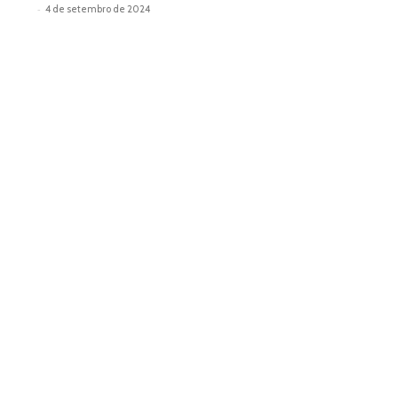
-
4 de setembro de 2024
Leia mais