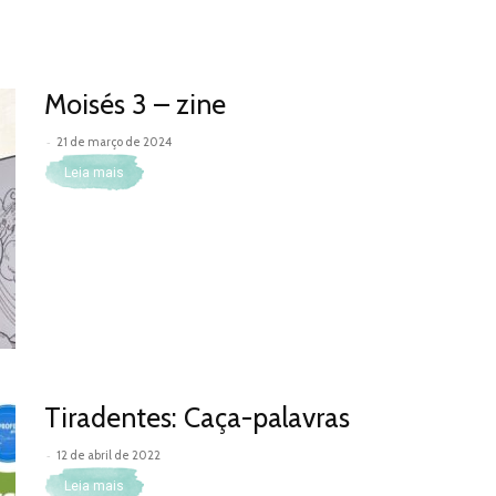
Moisés 3 – zine
-
21 de março de 2024
Leia mais
Tiradentes: Caça-palavras
-
12 de abril de 2022
Leia mais