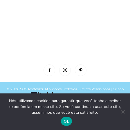
© 2026 SOS Professor Atividades. Todos os Direitos Reservados | Criado
e mantido por
Política de Privacidade
e
Termos de Uso
Nós utilizamos cookies para garantir que você tenha a melhor
Voltar para o topo do site
experiência em nosso site. Se você continua a usar este site,
assumimos que você está satisfeito.
Ok