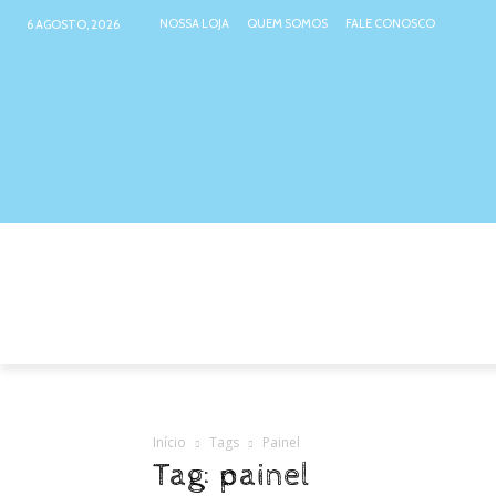
NOSSA LOJA
QUEM SOMOS
FALE CONOSCO
6 AGOSTO, 2026
NOSSA LOJA
ATIVIDADES INTER
Início
Tags
Painel
Tag: painel