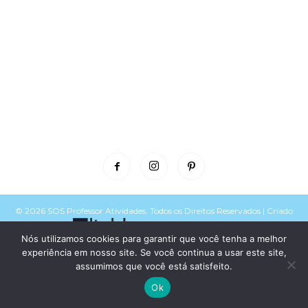
© 2026 SOS Professor Atividades. Todos os Direitos Reservados | Criado
e mantido por
Política de Privacidade
e
Termos de Uso
Nós utilizamos cookies para garantir que você tenha a melhor
Voltar para o topo do site
experiência em nosso site. Se você continua a usar este site,
assumimos que você está satisfeito.
Ok