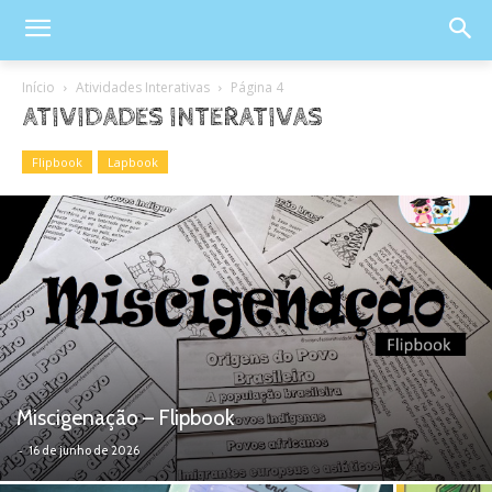
Início
Atividades Interativas
Página 4
ATIVIDADES INTERATIVAS
Flipbook
Lapbook
Miscigenação – Flipbook
-
16 de junho de 2026