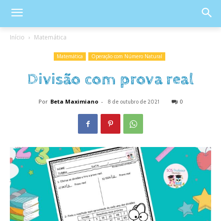
Início
Matemática
Matemática
Operação com Número Natural
Divisão com prova real
Por
Beta Maximiano
-
0
8 de outubro de 2021