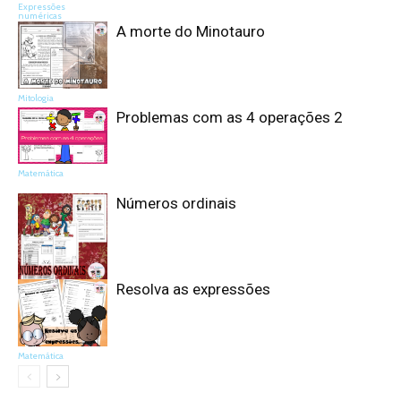
Expressões
numéricas
A morte do Minotauro
Mitologia
Problemas com as 4 operações 2
Matemática
Números ordinais
Resolva as expressões
Matemática
Matemática