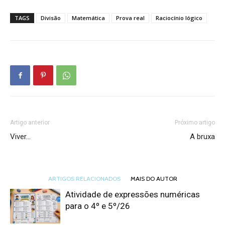
TAGS
Divisão
Matemática
Prova real
Raciocínio lógico
Artigo anterior
Próximo artigo
Viver…
A bruxa
ARTIGOS RELACIONADOS
MAIS DO AUTOR
Atividade de expressões numéricas
para o 4º e 5º/26