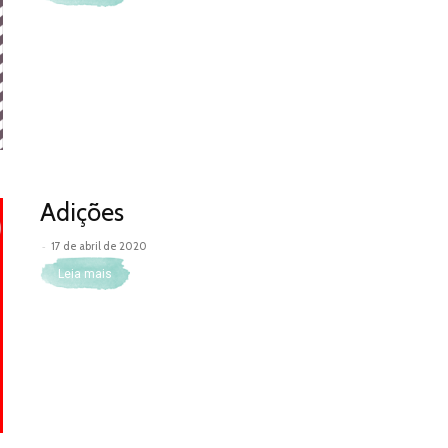
Adições
-
17 de abril de 2020
Leia mais