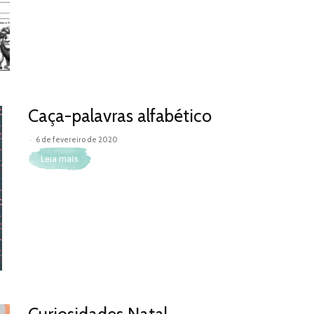
Caça-palavras alfabético
-
6 de fevereiro de 2020
Leia mais
Curiosidades Natal