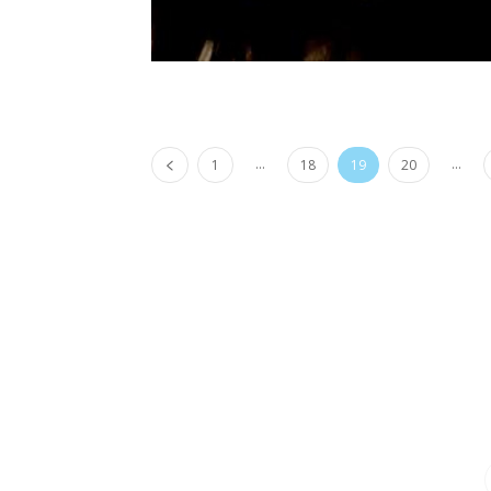
...
...
1
18
19
20