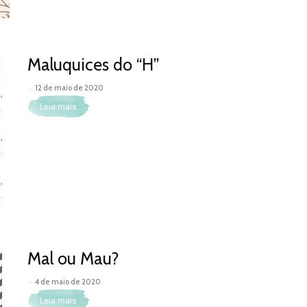
Maluquices do “H”
-
12 de maio de 2020
Leia mais
Mal ou Mau?
-
4 de maio de 2020
Leia mais