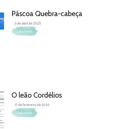
Páscoa Quebra-cabeça
-
3 de abril de 2020
Leia mais
O leão Cordélios
-
17 de fevereiro de 2020
Leia mais