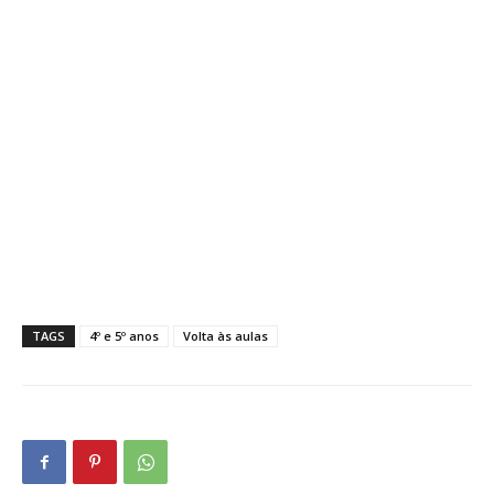
TAGS
4º e 5º anos
Volta às aulas