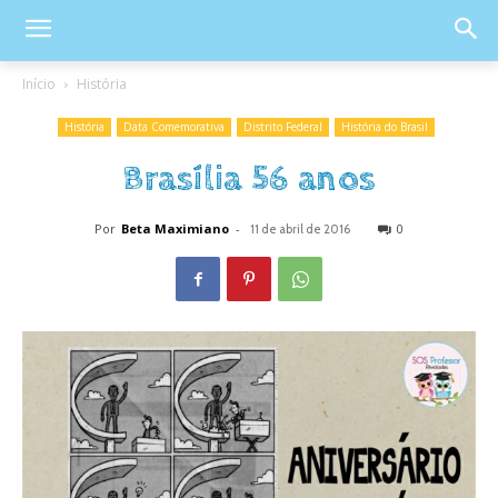
Início
História
História
Data Comemorativa
Distrito Federal
História do Brasil
Brasília 56 anos
Por
Beta Maximiano
-
0
11 de abril de 2016