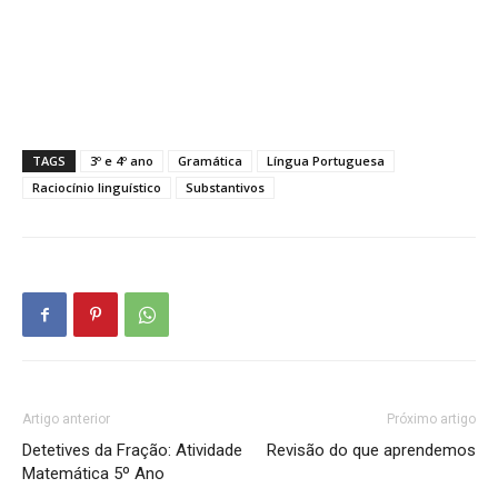
TAGS
3º e 4º ano
Gramática
Língua Portuguesa
Raciocínio linguístico
Substantivos
Artigo anterior
Próximo artigo
Detetives da Fração: Atividade
Revisão do que aprendemos
Matemática 5º Ano