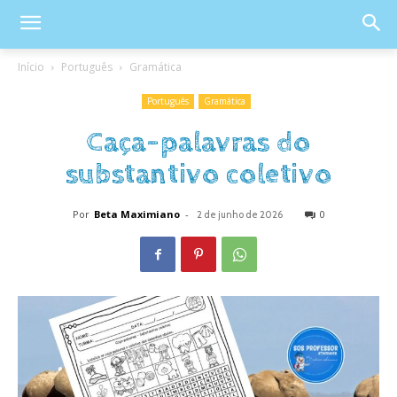
Início
Português
Gramática
Português
Gramática
Caça-palavras do
substantivo coletivo
Por
Beta Maximiano
-
0
2 de junho de 2026