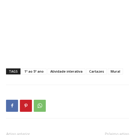
TAGS
1º ao 5º ano
Atividade interativa
Cartazes
Mural
Artigo anterior
Próximo artigo