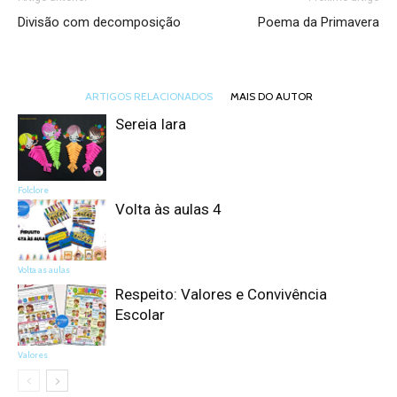
Divisão com decomposição
Poema da Primavera
ARTIGOS RELACIONADOS
MAIS DO AUTOR
Sereia Iara
Folclore
Volta às aulas 4
Volta as aulas
Respeito: Valores e Convivência
Escolar
Valores