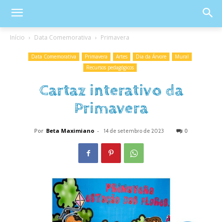
Início
Data Comemorativa
Primavera
Data Comemorativa
Primavera
Artes
Dia da Árvore
Mural
Recursos pedagógicos
Cartaz interativo da
Primavera
Por
Beta Maximiano
-
0
14 de setembro de 2023