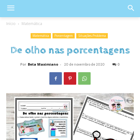
Início
Matemática
Matemática
Porcentagem
Situações-Problema
De olho nas porcentagens
Por
Beta Maximiano
-
0
20 de novembro de 2020