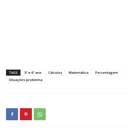
TAGS
5º e 6º ano
Cálculos
Matemática
Porcentagem
Situações-problema