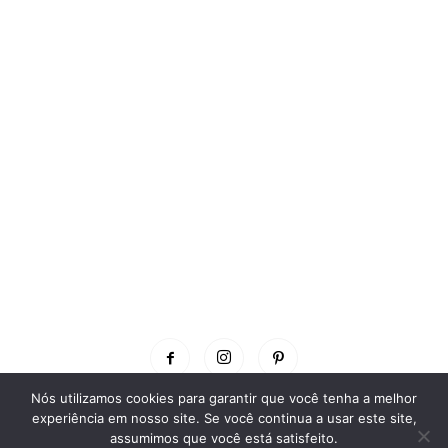
Nós utilizamos cookies para garantir que você tenha a melhor
experiência em nosso site. Se você continua a usar este site,
© 2026 SOS Professor Atividades. Todos os Direitos Reservados | Criado
assumimos que você está satisfeito.