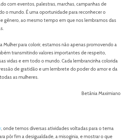
rado com eventos, palestras, marchas, campanhas de
do o mundo. É uma oportunidade para reconhecer o
de de gênero, ao mesmo tempo em que nos lembramos das
s.
 da Mulher para colorir, estamos não apenas promovendo a
ambém transmitindo valores importantes de respeito,
sas vidas e em todo o mundo. Cada lembrancinha colorida
ressão de gratidão e um lembrete do poder do amor e da
 todas as mulheres.
Betânia Maximiano
r
, onde temos diversas atividades voltadas para o tema
a pôr fim a desigualdade, a misoginia, e mostrar o que