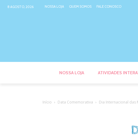
NOSSA LOJA
QUEM SOMOS
FALE CONOSCO
8 AGOSTO, 2026
NOSSA LOJA
ATIVIDADES INTERA
Início
Data Comemorativa
Dia Internacional das
D