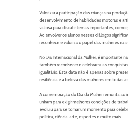
Valorizar a participação das crianças na produ
desenvolvimento de habilidades motoras e art
valiosa para discutir temas importantes, como 
Ao envolver os alunos nesses diálogos signifi
reconhece e valoriza o papel das mulheres na 
No Dia Internacional da Mulher, é importante 
também reconhecer e celebrar suas conquistas,
igualitário. Esta data não é apenas sobre prese
resiliência e a beleza das mulheres em todas a
A comemoração do Dia da Mulher remonta ao i
uniram para exigir melhores condições de trabalh
evoluiu para se tornar um momento para celebra
política, ciência, arte, esportes e muito mais.