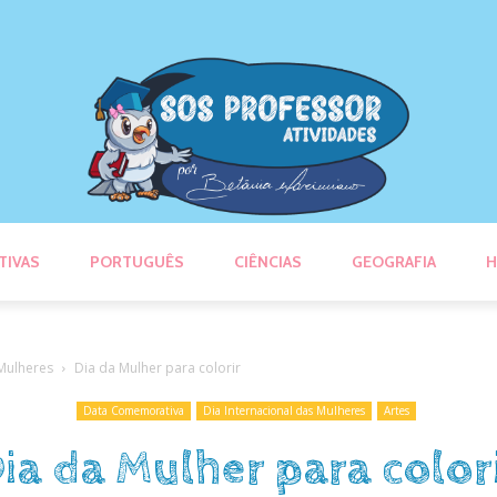
TIVAS
PORTUGUÊS
CIÊNCIAS
GEOGRAFIA
H
 Mulheres
Dia da Mulher para colorir
Data Comemorativa
Dia Internacional das Mulheres
Artes
ia da Mulher para color