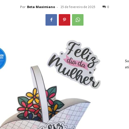
Por
Beta Maximiano
-
0
25 de fevereiro de 2025
So
at