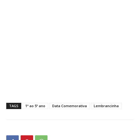
TAGS
1º ao 5º ano
Data Comemorativa
Lembrancinha