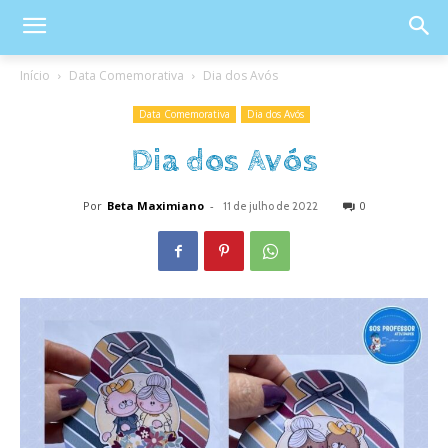
Início
Data Comemorativa
Dia dos Avós
Data Comemorativa
Dia dos Avós
Dia dos Avós
Por
Beta Maximiano
-
0
11 de julho de 2022