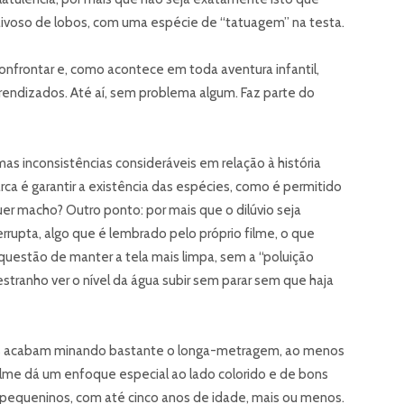
ivoso de lobos, com uma espécie de “tatuagem” na testa.
onfrontar e, como acontece em toda aventura infantil,
rendizados. Até aí, sem problema algum. Faz parte do
as inconsistências consideráveis em relação à história
ca é garantir a existência das espécies, como é permitido
r macho? Outro ponto: por mais que o dilúvio seja
rrupta, algo que é lembrado pelo próprio filme, o que
uestão de manter a tela mais limpa, sem a “poluição
estranho ver o nível da água subir sem parar sem que haja
uais acabam minando bastante o longa-metragem, ao menos
 filme dá um enfoque especial ao lado colorido e de bons
pequeninos, com até cinco anos de idade, mais ou menos.