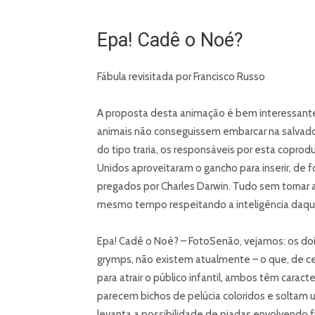
Epa! Cadê o Noé?
Fábula revisitada por Francisco Russo
A proposta desta animação é bem interessante e
animais não conseguissem embarcar na salvado
do tipo traria, os responsáveis por esta copr
Unidos aproveitaram o gancho para inserir, de f
pregados por Charles Darwin. Tudo sem tornar 
mesmo tempo respeitando a inteligência daq
Epa! Cadê o Noé? – FotoSenão, vejamos: os doi
grymps, não existem atualmente – o que, de cer
para atrair o público infantil, ambos têm caract
parecem bichos de pelúcia coloridos e soltam u
levanta a possibilidade de piadas envolvendo f