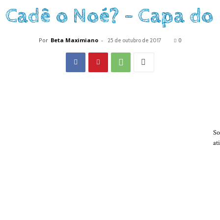
 Cadê o Noé? – Capa d
Por
Beta Maximiano
-
0
25 de outubro de 2017
So
at