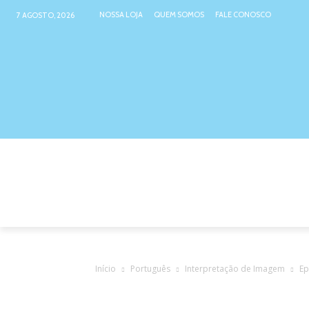
NOSSA LOJA
QUEM SOMOS
FALE CONOSCO
7 AGOSTO, 2026
NOSSA LOJA
ATIVIDADES INTER
Início
Português
Interpretação de Imagem
Ep