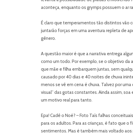
aconteça, enquanto os grymps possuem o ar ra
É claro que temperamentos tão distintos vão c
juntarão forças em uma aventura repleta de ap
gênero.
A questão maior é que a narrativa entrega algum
como um todo. Por exemplo, se o objetivo da ar
que mãe e filha embarquem juntas, sem qualque
causado por 40 dias e 40 noites de chuva ininte
menos se vê em cena é chuva. Talvez por uma q
visual” das gotas constantes. Ainda assim, soa 
um motivo real para tanto.
Epa! Cadê o Noé? – Foto Taís falhas conceit
para os adultos. Para as crianças, é fato que o
sentimentos. Mas é também mais voltado aos 