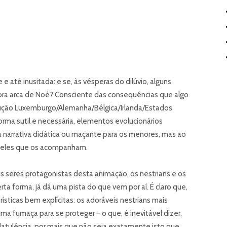
 até inusitada: e se, às vésperas do dilúvio, alguns
ra arca de Noé? Consciente das consequências que algo
odução Luxemburgo/Alemanha/Bélgica/Irlanda/Estados
orma sutil e necessária, elementos evolucionários
a narrativa didática ou maçante para os menores, mas ao
ueles que os acompanham.
s seres protagonistas desta animação, os nestrians e os
ta forma, já dá uma pista do que vem por aí. É claro que,
erísticas bem explícitas: os adoráveis nestrians mais
ma fumaça para se proteger – o que, é inevitável dizer,
latulência, por mais que não seja exatamente isto que