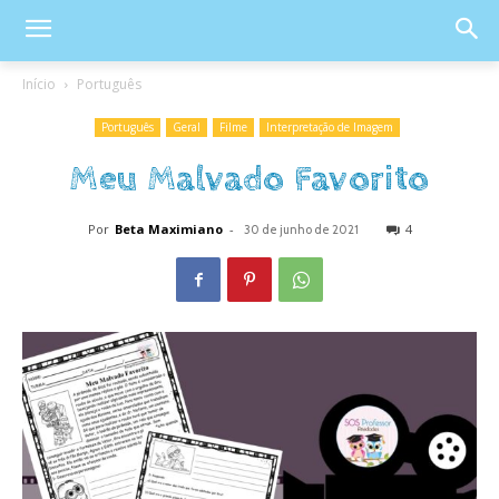
Início
Português
Português
Geral
Filme
Interpretação de Imagem
Meu Malvado Favorito
Por
Beta Maximiano
-
4
30 de junho de 2021