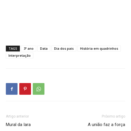
TAGS
3º ano
Data
Dia dos pais
História em quadrinhos
Interpretação
Artigo anterior
Próximo artigo
Mural da Iara
A união faz a força