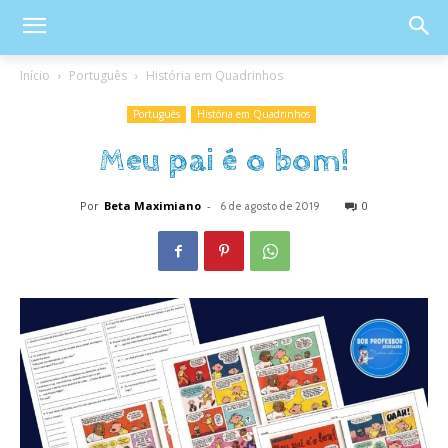
Início
Português
História em Quadrinhos
Português
História em Quadrinhos
Meu pai é o bom!
Por
Beta Maximiano
-
0
6 de agosto de 2019