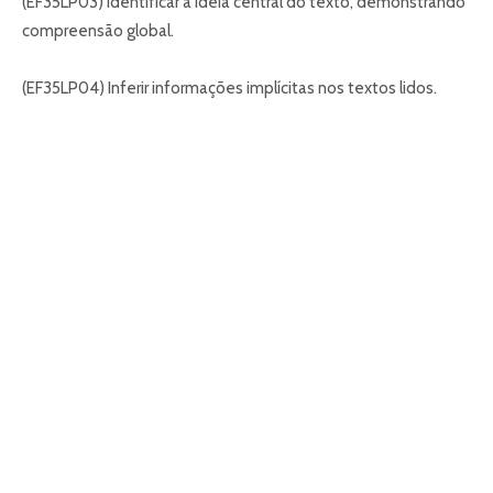
(EF35LP03) Identificar a ideia central do texto, demonstrando
compreensão global.
(EF35LP04) Inferir informações implícitas nos textos lidos.