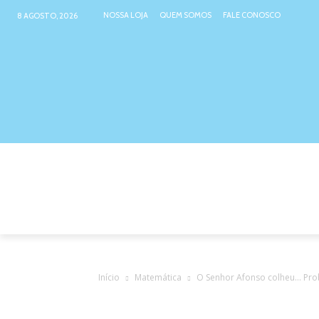
NOSSA LOJA
QUEM SOMOS
FALE CONOSCO
8 AGOSTO, 2026
NOSSA LOJA
ATIVIDADES INTER
Início
Matemática
O Senhor Afonso colheu… Pr