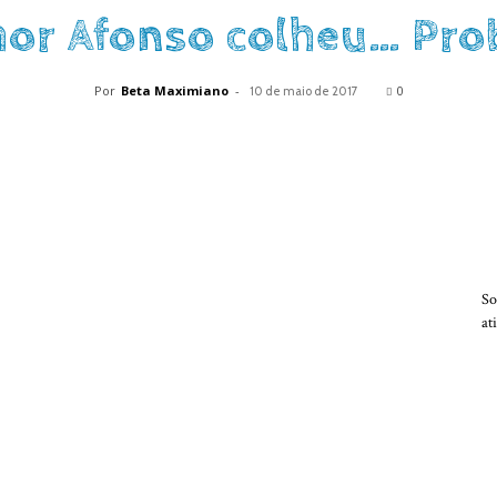
hor Afonso colheu… Pro
Por
Beta Maximiano
-
0
10 de maio de 2017
So
at