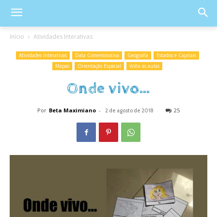
Início
Atividades Interativas
Atividades Interativas
Data Comemorativa
Geografia
Estados e Capitais
Mapas
Orientação Espacial
Volta as aulas
Onde vivo…
Por
Beta Maximiano
-
25
2 de agosto de 2018