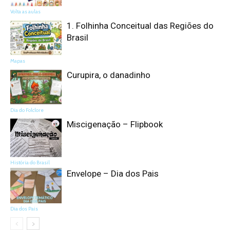
Volta as aulas
1. Folhinha Conceitual das Regiões do
Brasil
Mapas
Curupira, o danadinho
Dia do Folclore
Miscigenação – Flipbook
História do Brasil
Envelope – Dia dos Pais
Dia dos Pais