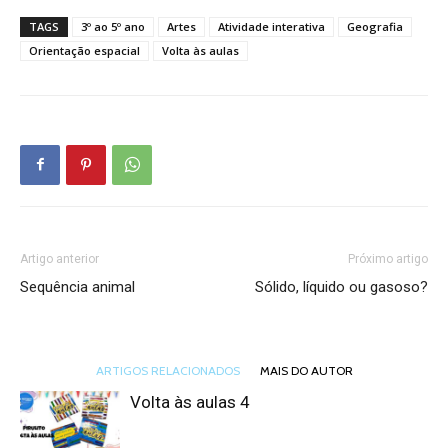
TAGS
3º ao 5º ano
Artes
Atividade interativa
Geografia
Orientação espacial
Volta às aulas
Artigo anterior
Próximo artigo
Sequência animal
Sólido, líquido ou gasoso?
ARTIGOS RELACIONADOS
MAIS DO AUTOR
Volta às aulas 4