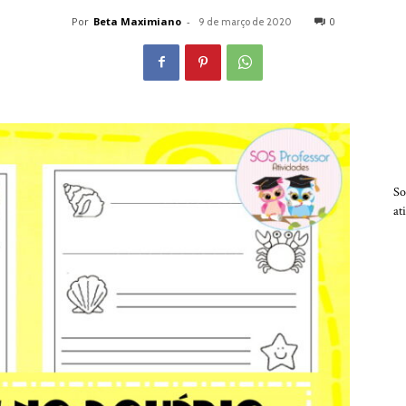
Por
Beta Maximiano
-
0
9 de março de 2020
So
at