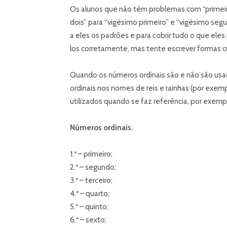
Os alunos que não têm problemas com “primeiro
dois” para “vigésimo primeiro” e “vigésimo seg
a eles os padrões e para cobrir tudo o que el
los corretamente, mas tente escrever formas c
Quando os números ordinais são e não são usad
ordinais nos nomes de reis e rainhas (por exe
utilizados quando se faz referência, por exemplo,
Números ordinais.
1.º – primeiro;
2.º – segundo;
3.º – terceiro;
4.º – quarto;
5.º – quinto;
6.º – sexto;