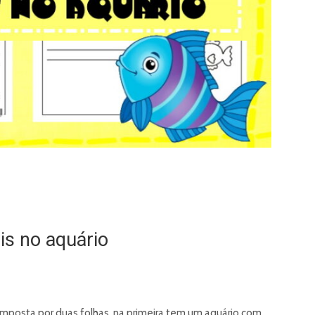
is no aquário
composta por duas folhas, na primeira tem um aquário com