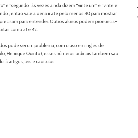
” e “segundo” às vezes ainda dizem “vinte um” e “vinte e
undo”, então vale a pena ir até pelo menos 40 para mostrar
es precisam para entender. Outros alunos podem pronunciá-
urtas como 31 e 42.
os ​​pode ser um problema, com o uso em inglês de
mplo, Henrique Quinto), esses números ordinais também são
 à artigos, leis e capítulos.