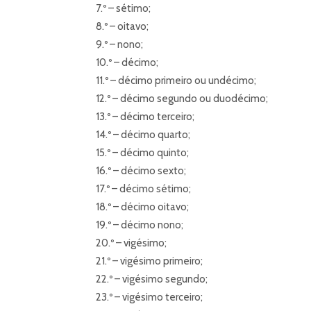
7.º – sétimo;
8.º – oitavo;
9.º – nono;
10.º – décimo;
11.º – décimo primeiro ou undécimo;
12.º – décimo segundo ou duodécimo;
13.º – décimo terceiro;
14.º – décimo quarto;
15.º – décimo quinto;
16.º – décimo sexto;
17.º – décimo sétimo;
18.º – décimo oitavo;
19.º – décimo nono;
20.º – vigésimo;
21.º – vigésimo primeiro;
22.º – vigésimo segundo;
23.º – vigésimo terceiro;