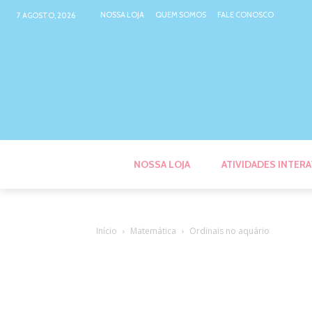
NOSSA LOJA
QUEM SOMOS
FALE CONOSCO
7 AGOSTO, 2026
NOSSA LOJA
ATIVIDADES INTERA
Início
Matemática
Ordinais no aquário