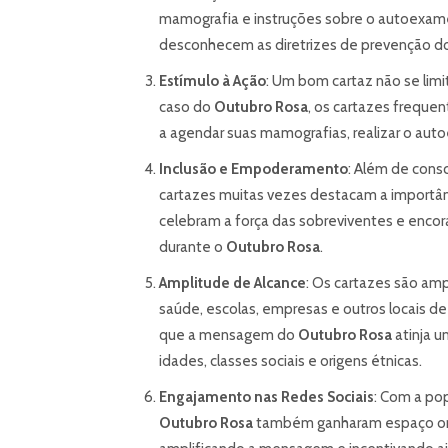
mamografia e instruções sobre o autoexame
desconhecem as diretrizes de prevenção d
Estímulo à Ação
: Um bom cartaz não se lim
caso do
Outubro Rosa
, os cartazes frequ
a agendar suas mamografias, realizar o aut
Inclusão e Empoderamento
: Além de cons
cartazes muitas vezes destacam a importânc
celebram a força das sobreviventes e encor
durante o
Outubro Rosa
.
Amplitude de Alcance
: Os cartazes são amp
saúde, escolas, empresas e outros locais de
que a mensagem do
Outubro Rosa
atinja u
idades, classes sociais e origens étnicas.
Engajamento nas Redes Sociais
: Com a po
Outubro Rosa
também ganharam espaço onl