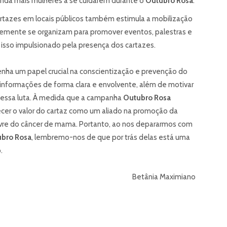
nda mais mulheres a se cuidarem durante o
Outubro Rosa
.
artazes em locais públicos também estimula a mobilização
ntemente se organizam para promover eventos, palestras e
o isso impulsionado pela presença dos cartazes.
a um papel crucial na conscientização e prevenção do
informações de forma clara e envolvente, além de motivar
 nessa luta. À medida que a campanha
Outubro Rosa
nhecer o valor do cartaz como um aliado na promoção da
livre do câncer de mama. Portanto, ao nos depararmos com
bro Rosa
, lembremo-nos de que por trás delas está uma
.
Betânia Maximiano