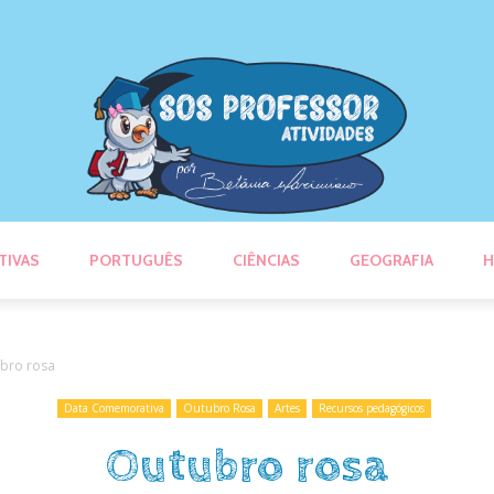
TIVAS
PORTUGUÊS
CIÊNCIAS
GEOGRAFIA
H
bro rosa
Data Comemorativa
Outubro Rosa
Artes
Recursos pedagógicos
Outubro rosa