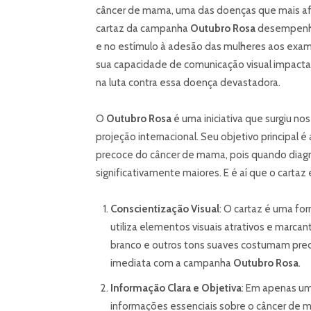
câncer de mama, uma das doenças que mais af
cartaz da campanha
Outubro Rosa
desempenha
e no estímulo à adesão das mulheres aos exa
sua capacidade de comunicação visual impactan
na luta contra essa doença devastadora.
O
Outubro Rosa
é uma iniciativa que surgiu n
projeção internacional. Seu objetivo principal 
precoce do câncer de mama, pois quando diagno
significativamente maiores. E é aí que o cartaz
Conscientização Visual
: O cartaz é uma fo
utiliza elementos visuais atrativos e marca
branco e outros tons suaves costumam pred
imediata com a campanha
Outubro Rosa
.
Informação Clara e Objetiva
: Em apenas um
informações essenciais sobre o câncer de m