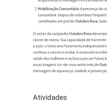
amplificando a mensagem e incentivando ai
Mobilização Comunitária
: A presença de c
comunitária. Grupos de voluntárias freque
caminhadas em prol do
Outubro Rosa
, tud
O cartaz da campanha
Outubro Rosa
desempenh
câncer de mama. Sua capacidade de transmitir 
a ação, o torna uma ferramenta indispensável
continua a crescer e evoluir, é essencial reco
saúde das mulheres e na busca por um futuro 
essas imagens cor-de-rosa neste mês de
Outu
mensagem de esperança, cuidado e prevenção
Atividades