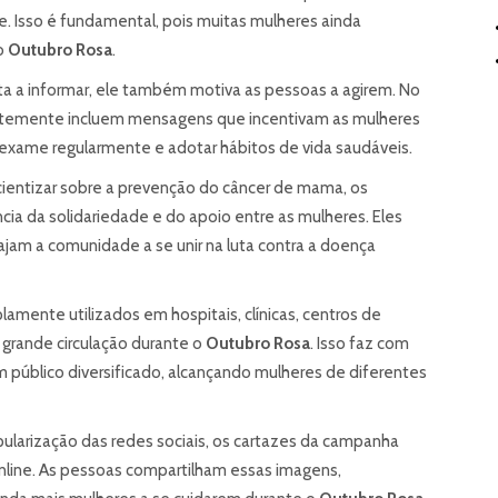
. Isso é fundamental, pois muitas mulheres ainda
o
Outubro Rosa
.
ita a informar, ele também motiva as pessoas a agirem. No
entemente incluem mensagens que incentivam as mulheres
oexame regularmente e adotar hábitos de vida saudáveis.
cientizar sobre a prevenção do câncer de mama, os
ia da solidariedade e do apoio entre as mulheres. Eles
ajam a comunidade a se unir na luta contra a doença
lamente utilizados em hospitais, clínicas, centros de
 grande circulação durante o
Outubro Rosa
. Isso faz com
m público diversificado, alcançando mulheres de diferentes
pularização das redes sociais, os cartazes da campanha
ine. As pessoas compartilham essas imagens,