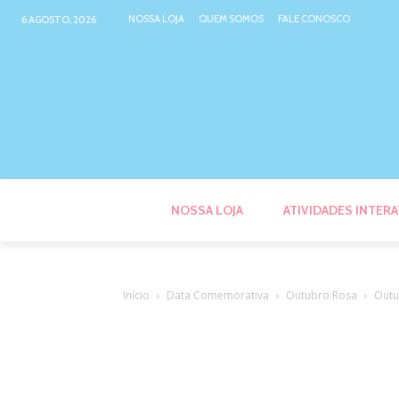
NOSSA LOJA
QUEM SOMOS
FALE CONOSCO
6 AGOSTO, 2026
NOSSA LOJA
ATIVIDADES INTERA
Início
Data Comemorativa
Outubro Rosa
Outu