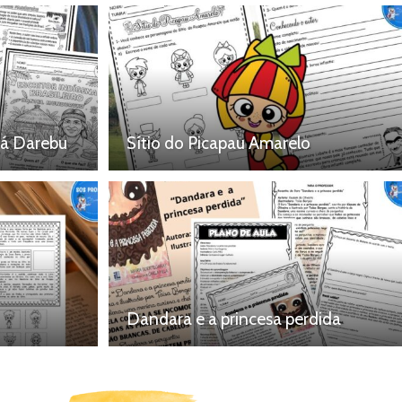
bá Darebu
Sítio do Picapau Amarelo
Dandara e a princesa perdida