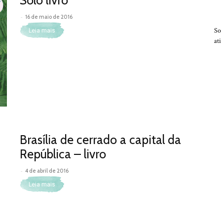
-
16 de maio de 2016
So
Leia mais
at
Brasília de cerrado a capital da
República – livro
-
4 de abril de 2016
Leia mais