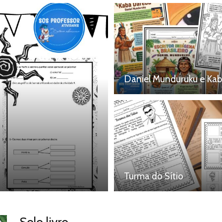
Daniel Munduruku e Ka
Turma do Sítio
Solo livro