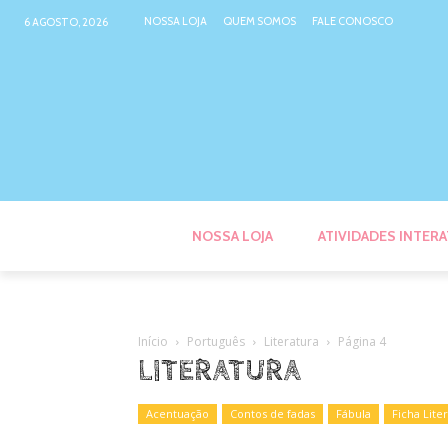
NOSSA LOJA
QUEM SOMOS
FALE CONOSCO
6 AGOSTO, 2026
NOSSA LOJA
ATIVIDADES INTERA
Início
Português
Literatura
Página 4
LITERATURA
Acentuação
Contos de fadas
Fábula
Ficha Liter