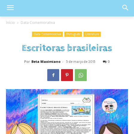
Início
Data Comemorativa
Data Comemorativa
Português
Literatura
Escritoras brasileiras
Por
Beta Maximiano
-
0
5 de março de 2015