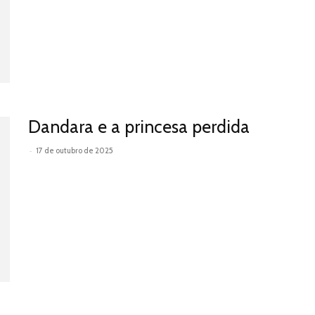
Dandara e a princesa perdida
-
17 de outubro de 2025
Leia mais