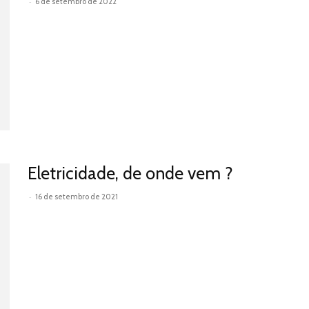
-
6 de setembro de 2022
Leia mais
Eletricidade, de onde vem ?
-
16 de setembro de 2021
Leia mais