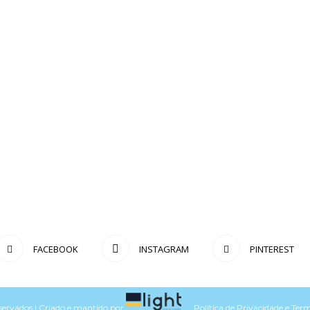
FACEBOOK
INSTAGRAM
PINTEREST
eservados | Criado e mantido por
Política de Privacidade
e
Term