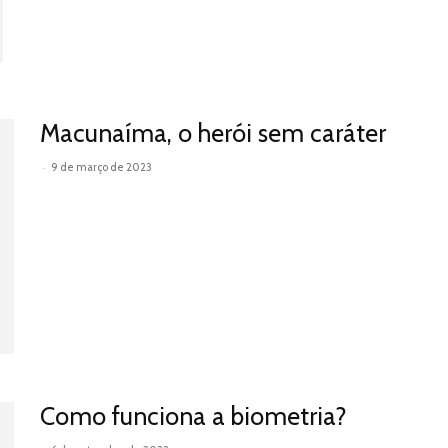
Macunaíma, o herói sem caráter
-
9 de março de 2023
Leia mais
Como funciona a biometria?