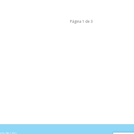
Página 1 de 3
os de Uso
Voltar para o topo do site