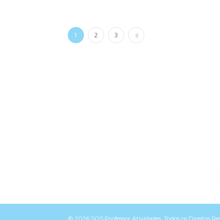
1
2
3
© 2026 SOS Professor Atividades. Todos os Direitos R