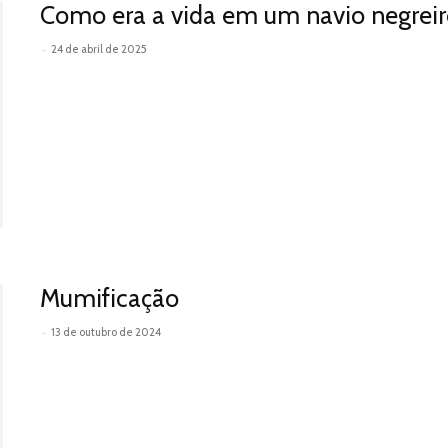
Como era a vida em um navio negreir
-
24 de abril de 2025
Leia mais
Mumificação
-
13 de outubro de 2024
Leia mais