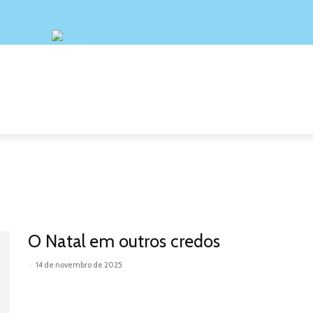
ATIVAS
PORTUGUÊS
CIÊNCIAS
GEOGRAFIA
O Natal em outros credos
-
14 de novembro de 2025
Leia mais