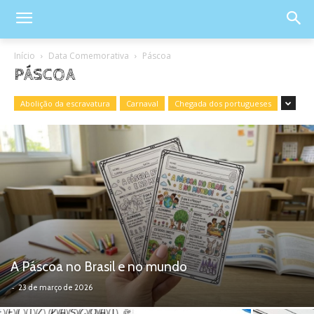
Início
Data Comemorativa
Páscoa
PÁSCOA
Abolição da escravatura
Carnaval
Chegada dos portugueses
A Páscoa no Brasil e no mundo
-
23 de março de 2026