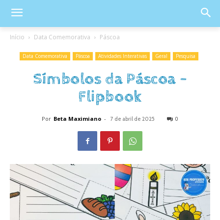
Início
Data Comemorativa
Páscoa
Data Comemorativa
Páscoa
Atividades Interativas
Geral
Pesquisa
Símbolos da Páscoa –
Flipbook
Por
Beta Maximiano
-
0
7 de abril de 2025