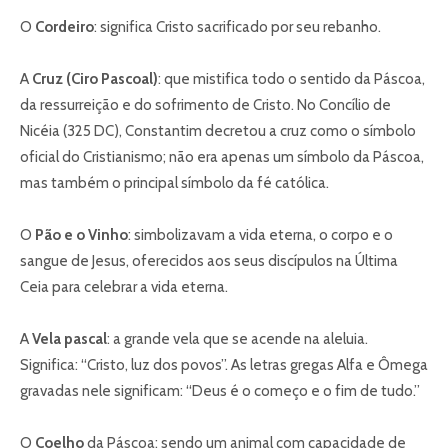
O
Cordeiro
: significa Cristo sacrificado por seu rebanho.
A
Cruz (Ciro Pascoal)
: que mistifica todo o sentido da Páscoa,
da ressurreição e do sofrimento de Cristo. No Concílio de
Nicéia (325 DC), Constantim decretou a cruz como o símbolo
oficial do Cristianismo; não era apenas um símbolo da Páscoa,
mas também o principal símbolo da fé católica.
O
Pão e o Vinho
: simbolizavam a vida eterna, o corpo e o
sangue de Jesus, oferecidos aos seus discípulos na Última
Ceia para celebrar a vida eterna.
A
Vela pascal
: a grande vela que se acende na aleluia.
Significa: “Cristo, luz dos povos”. As letras gregas Alfa e Ômega
gravadas nele significam: “Deus é o começo e o fim de tudo.”
O
Coelho
da Páscoa: sendo um animal com capacidade de