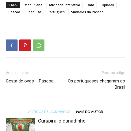
TAGS
3º ao 5º ano
Atividade interativa
Data
Flipbook
Páscoa
Pesquisa
Português
Símbolos da Páscoa
Artigo anterior
Próximo artigo
Cesta de ovos – Páscoa
Os portugueses chegaram ao
Brasil
ARTIGOS RELACIONADOS
MAIS DO AUTOR
Curupira, o danadinho