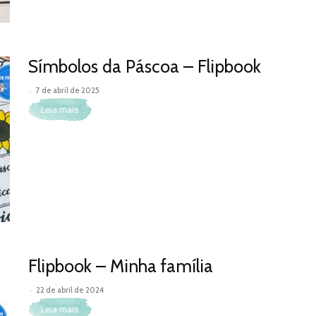
Símbolos da Páscoa – Flipbook
-
7 de abril de 2025
Leia mais
Flipbook – Minha família
-
22 de abril de 2024
Leia mais