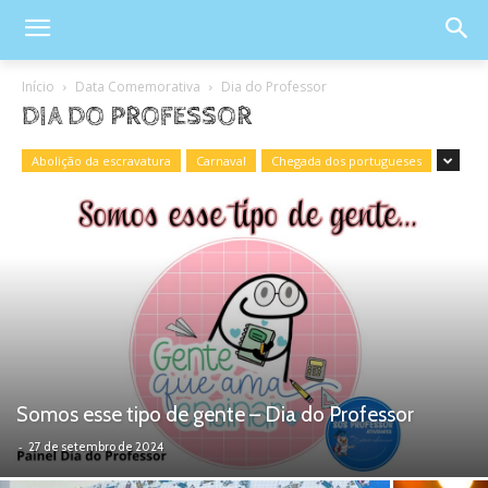
Início
Data Comemorativa
Dia do Professor
DIA DO PROFESSOR
Abolição da escravatura
Carnaval
Chegada dos portugueses
Somos esse tipo de gente – Dia do Professor
-
27 de setembro de 2024