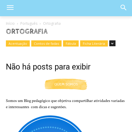
Início
Português
Ortografia
ORTOGRAFIA
Acentuação
Contos de fadas
Fábula
Ficha Literária
Não há posts para exibir
QUEM SOMOS
Somos um Blog pedagógico que objetiva compartilhar atividades variadas
e interessantes com dicas e sugestões.