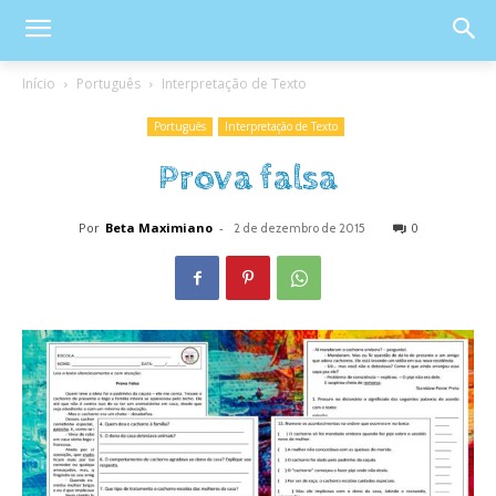
Início
Português
Interpretação de Texto
Português
Interpretação de Texto
Prova falsa
Por
Beta Maximiano
-
0
2 de dezembro de 2015