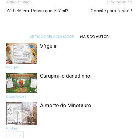
Artigo anterior
Próximo artigo
Zé Lelé em: Pensa que é fácil?
Convite para festa!!!
ARTIGOS RELACIONADOS
MAIS DO AUTOR
Vírgula
Português
Curupira, o danadinho
Dia do Folclore
A morte do Minotauro
Mitologia