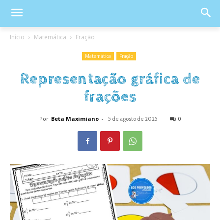
Início
Matemática
Fração
Matemática
Fração
Representação gráfica de
frações
Por
Beta Maximiano
-
0
5 de agosto de 2025