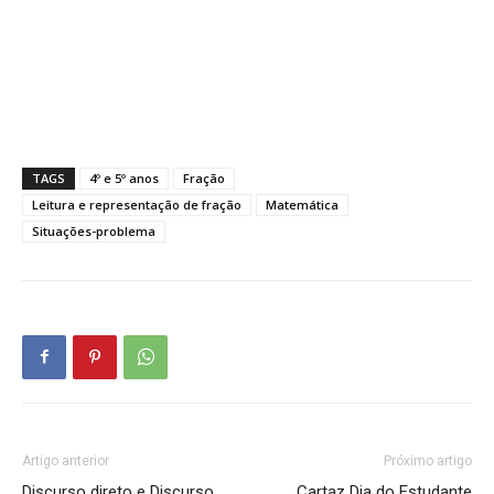
TAGS
4º e 5º anos
Fração
Leitura e representação de fração
Matemática
Situações-problema
Artigo anterior
Próximo artigo
Discurso direto e Discurso
Cartaz Dia do Estudante