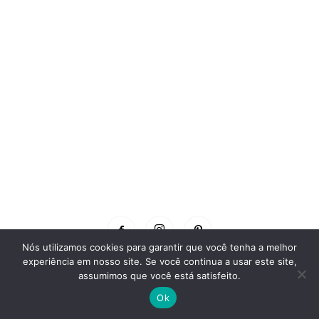
Nós utilizamos cookies para garantir que você tenha a melhor
experiência em nosso site. Se você continua a usar este site,
assumimos que você está satisfeito.
© 2026 SOS Professor Atividades. Todos os Direitos Reservados | Criado
Ok
e mantido por
Política de Privacidade
e
Termos de Uso
Voltar para o topo do site