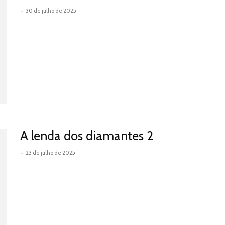
-
30 de julho de 2025
Leia mais
A lenda dos diamantes 2
-
23 de julho de 2025
Leia mais