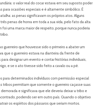
ndária: o valor real do cocar estava em seu suposto poder
as para ocasiões especiais e é altamente simbólico. É
alha: as penas significavam os próprios atos. Alguns
três penas de honra em toda a sua vida, pelo fato da alta
m foi uma marca maior de respeito, porque nunca poderia
tribo.
ao guerreiro que houvesse sido o primeiro a abater um
ava que o guerreiro estava na dianteira da frente de
ara designar um evento e contar histórias individuais,
o, e se o ato tivesse sido feito a cavalo ou a pé.
os para determinados indivíduos com permissão especial
as tribos permitiam que somente o guerreiro caçasse suas
 demorada e significava que ele deveria deixar a tribo e
 encontrado, podendo ser em outro país. Quando o objetivo
atrair os espíritos dos pássaros que seriam mortos.