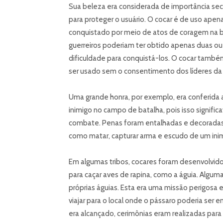
Sua beleza era considerada de importância secu
para proteger o usuário. O cocar é de uso apen
conquistado por meio de atos de coragem na bat
guerreiros poderiam ter obtido apenas duas ou 
dificuldade para conquistá-los. O cocar també
ser usado sem o consentimento dos líderes da 
Uma grande honra, por exemplo, era conferida 
inimigo no campo de batalha, pois isso signific
combate. Penas foram entalhadas e decoradas p
como matar, capturar arma e escudo de um inimig
Em algumas tribos, cocares foram desenvolvid
para caçar aves de rapina, como a águia. Algum
próprias águias. Esta era uma missão perigosa e
viajar para o local onde o pássaro poderia ser
era alcançado, cerimônias eram realizadas para 