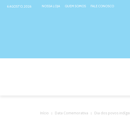
NOSSA LOJA
QUEM SOMOS
FALE CONOSCO
6 AGOSTO, 2026
NOSSA LOJA
ATIVIDADES INTER
Início
Data Comemorativa
Dia dos povos indíge