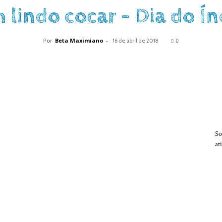
 lindo cocar – Dia do Ín
Por
Beta Maximiano
-
0
16 de abril de 2018
So
at