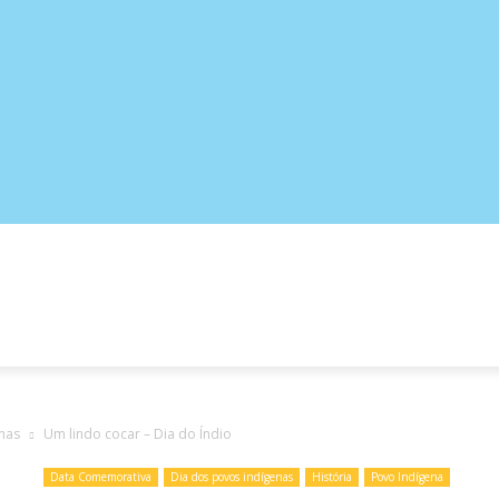
ATIVAS
PORTUGUÊS
CIÊNCIAS
GEOGRAFIA
nas
Um lindo cocar – Dia do Índio
Data Comemorativa
Dia dos povos indígenas
História
Povo Indígena