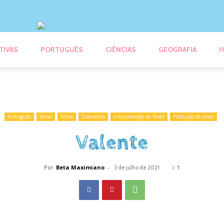
TIVAS
PORTUGUÊS
CIÊNCIAS
GEOGRAFIA
H
Português
Geral
Filme
Gramática
Interpretação de Texto
Produção de texto
Valente
Por
Beta Maximiano
-
1
3 de julho de 2021