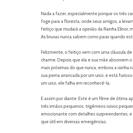
Nada a fazer, especialmente porque os três cand
foge para a floresta, onde seus amigos, a leva
feitiço que mudará a opinião da Rainha Elinor,
As bruxas nunca sabem como parar quando estã
Felizmente, o feitiço vem com uma cláusula de
charme. Depois que ela e sua mãe absorvem o 
mais próximas do que nunca, embora a rainha nã
sua perna arrancada por um urso, e está furio
um urso, ele falha em reconhecê-la.
E assim por diante. Este é um filme de ótima a
três irmãos pequenos, trigêmeos ruivos pequen
emocionante com detalhes surpreendentes, e 
que útil em diversas emergências.