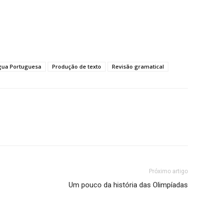
gua Portuguesa
Produção de texto
Revisão gramatical
Próximo artigo
Um pouco da história das Olimpíadas