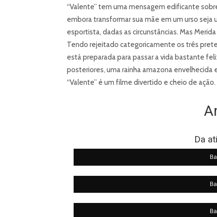
“Valente” tem uma mensagem edificante sobre
embora transformar sua mãe em um urso seja u
esportista, dadas as circunstâncias. Mas Merida
Tendo rejeitado categoricamente os três pret
está preparada para passar a vida bastante f
posteriores, uma rainha amazona envelhecida 
“Valente” é um filme divertido e cheio de ação.
A
Da at
Ba
Ba
Ba