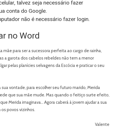
elular, talvez seja necessário fazer
ua conta do Google.
utador não é necessário fazer login.
lar no Word
la mãe para ser a sucessora perfeita ao cargo de rainha,
Mas a garota dos cabelos rebeldes não tem a menor
gar pelas planícies selvagens da Escócia e praticar o seu
sua vontade, para escolher seu futuro marido, Merida
pede que sua mãe mude. Mas quando o feitiço surte efeito,
que Merida imaginava… Agora caberá à jovem ajudar a sua
 os povos vizinhos.
Valente