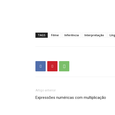
TAGS
Filme
Inferência
Interpretação
Lín
Artigo anterior
Expressões numéricas com multiplicação