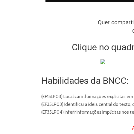
Quer compartil
Clique no quad
Habilidades da BNCC:
(EF15LP03) Localizar informações explícitas em
(EF35LP03) Identificar a ideia central do text
(EF35LP04) Inferir informações implícitas nos te