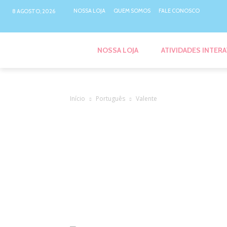
NOSSA LOJA
QUEM SOMOS
FALE CONOSCO
8 AGOSTO, 2026
NOSSA LOJA
ATIVIDADES INTERA
Início
Português
Valente