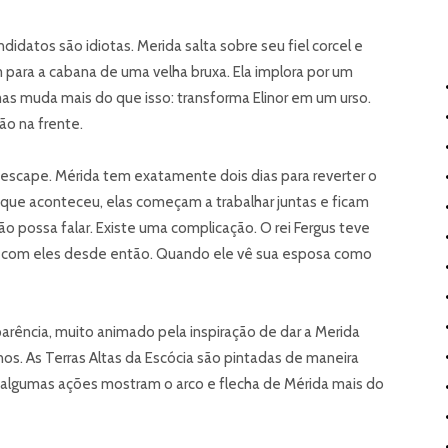
idatos são idiotas. Merida salta sobre seu fiel corcel e
m para a cabana de uma velha bruxa. Ela implora por um
 mas muda mais do que isso: transforma Elinor em um urso.
o na frente.
 escape. Mérida tem exatamente dois dias para reverter o
que aconteceu, elas começam a trabalhar juntas e ficam
o possa falar. Existe uma complicação. O rei Fergus teve
so com eles desde então. Quando ele vê sua esposa como
parência, muito animado pela inspiração de dar a Merida
os. As Terras Altas da Escócia são pintadas de maneira
algumas ações mostram o arco e flecha de Mérida mais do