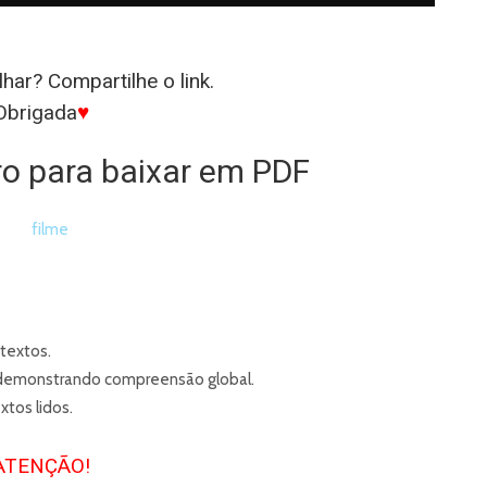
har? Compartilhe o link.
Obrigada
♥
ro para baixar em PDF
 textos.
o, demonstrando compreensão global.
xtos lidos.
ATENÇÃO!