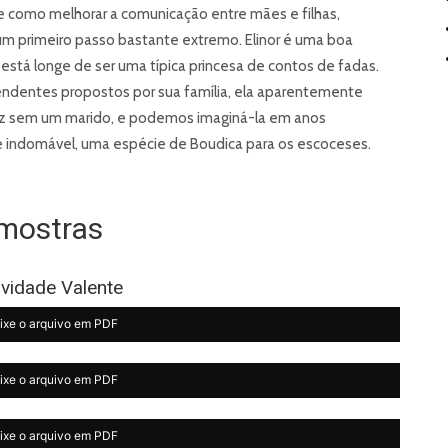
 como melhorar a comunicação entre mães e filhas,
m primeiro passo bastante extremo. Elinor é uma boa
 está longe de ser uma típica princesa de contos de fadas.
endentes propostos por sua família, ela aparentemente
eliz sem um marido, e podemos imaginá-la em anos
e indomável, uma espécie de Boudica para os escoceses.
mostras
ividade Valente
ixe o arquivo em PDF
ixe o arquivo em PDF
ixe o arquivo em PDF