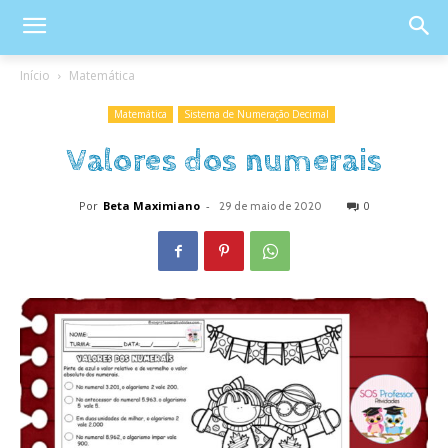
Início
Matemática
Matemática
Sistema de Numeração Decimal
Valores dos numerais
Por
Beta Maximiano
-
0
29 de maio de 2020