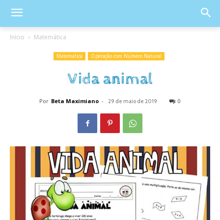
Início
Matemática
Matemática
Operação com Número Natural
Vida animal
Por
Beta Maximiano
-
0
29 de maio de 2019