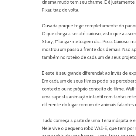
cinema mudo tem seu charme. E é justamente 
Pixar, traz de volta.
Ousada porque foge completamente do panora
O que chega a ser até curioso, visto que a 
Story, 1º longa-metragem da… Pixar. Curioso, 
mostrou um passo a frente dos demais. Não ap
também no roteiro de cada um de seus projeto
E este é seu grande diferencial: ao invés de ex
Em cada um de seus filmes pode-se perceber 
contexto ou no próprio conceito do filme. Wal
uma suposta animação infantil com tantas refe
diferente do lugar comum de animais falantes 
Tudo começa a partir de uma Terra inóspita e en
Nele vive o pequeno robô Wall-E, que tem por 