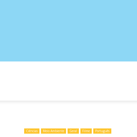
ATIVAS
PORTUGUÊS
CIÊNCIAS
GEOGRAFIA
Ciências
Meio Ambiente
Geral
Filme
Português