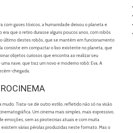
fera com gases tóxicos, a humanidade deixou o planeta e
o era que o retiro durasse alguns poucos anos, com robôs
 é o último destes robôs, que se mantém em funcionamento
da consiste em compactar o lixo existente no planeta, que
ionar objetos curiosos que encontra ao realizar seu
 uma nave, que traz um novo e moderno robô: Eva. A
a recém-chegada.
DOROCINEMA
 mudo. Trata-se de outro estilo, refletido não só na visão
inematográfica. Um cinema mais simples, mais expressivo,
de emoções, sem as pirotecnias atuais e com muita
m, existem várias pérolas produzidas neste formato. Mas o