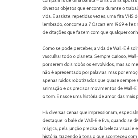
companhia de uma barata – uma ótima aposta co
diversos objetos que encontra durante o trab
vida. E assiste, repetidas vezes, uma fita VHS 
lembrado, concorreu a 7 Oscars em 1969 e fez mu
de citações que fazem com que qualquer conhe
Como se pode perceber, a vida de Wall-E é soli
vasculhar todo o planeta. Sempre curioso, Wall-
por serem dois robôs os envolvidos, mas ao m
não é apresentado por palavras, mas por emoç
apenas ruídos robotizados que quase sempre s
animação e os precisos movimentos de Wall-E 
o tom. E nasce uma história de amor, das mais 
Há diversas cenas que impressionam, especia
destaque: o balé de Wall-E e Eva, quando se d
mágica, pela junção precisa da beleza visual 
história, trazendo à tona o que aconteceu co