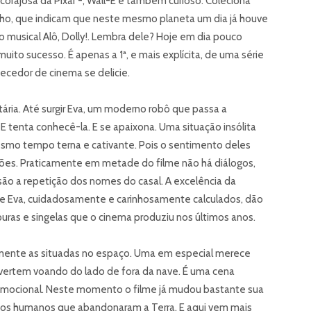
rajosa da Pixar -, Wall-E é também curioso. Coleciona
alho, que indicam que neste mesmo planeta um dia já houve
do musical Alô, Dolly!. Lembra dele? Hoje em dia pouco
ito sucesso. É apenas a 1ª, e mais explícita, de uma série
cedor de cinema se delicie.
tária. Até surgir Eva, um moderno robô que passa a
E tenta conhecê-la. E se apaixona. Uma situação insólita
esmo tempo terna e cativante. Pois o sentimento deles
ões. Praticamente em metade do filme não há diálogos,
ão a repetição dos nomes do casal. A excelência da
e Eva, cuidadosamente e carinhosamente calculados, dão
puras e singelas que o cinema produziu nos últimos anos.
lmente as situadas no espaço. Uma em especial merece
ivertem voando do lado de fora da nave. É uma cena
e emocional. Neste momento o filme já mudou bastante sua
m os humanos que abandonaram a Terra. E aqui vem mais