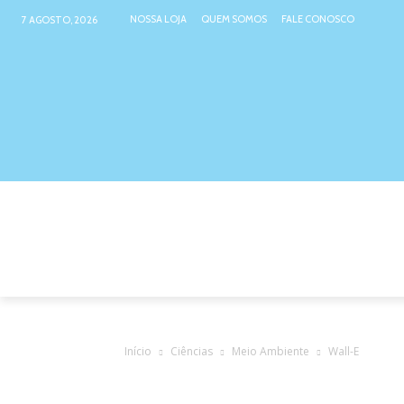
NOSSA LOJA
QUEM SOMOS
FALE CONOSCO
7 AGOSTO, 2026
NOSSA LOJA
ATIVIDADES INTER
Início
Ciências
Meio Ambiente
Wall-E