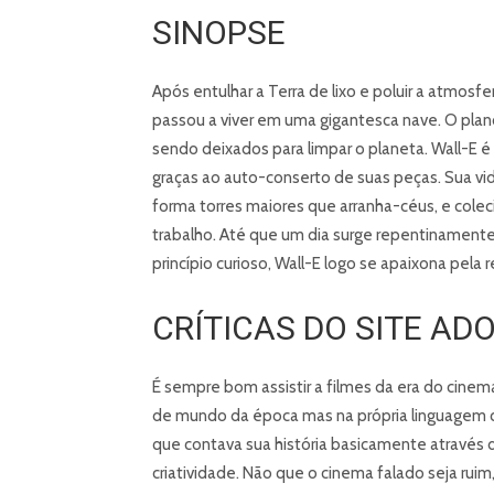
SINOPSE
Após entulhar a Terra de lixo e poluir a atmos
passou a viver em uma gigantesca nave. O plan
sendo deixados para limpar o planeta. Wall-E
graças ao auto-conserto de suas peças. Sua vi
forma torres maiores que arranha-céus, e colec
trabalho. Até que um dia surge repentinamente
princípio curioso, Wall-E logo se apaixona pel
CRÍTICAS DO SITE A
É sempre bom assistir a filmes da era do cinema
de mundo da época mas na própria linguagem c
que contava sua história basicamente através 
criatividade. Não que o cinema falado seja rui