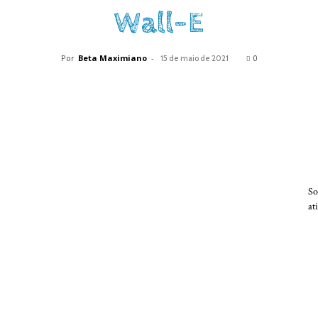
Wall-E
Por
Beta Maximiano
-
0
15 de maio de 2021
So
at