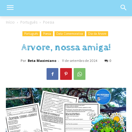
Início
Português
Poesia
Português
Poesia
Data Comemorativa
Dia da Árvore
Arvore, nossa amiga!
Por
Beta Maximiano
-
0
11 de setembro de 2024