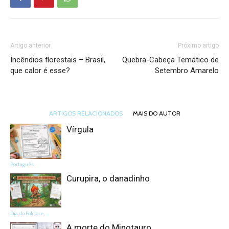
Artigo anterior
Próximo artigo
Incêndios florestais – Brasil,
Quebra-Cabeça Temático de
que calor é esse?
Setembro Amarelo
ARTIGOS RELACIONADOS
MAIS DO AUTOR
Vírgula
Português
Curupira, o danadinho
Dia do Folclore
A morte do Minotauro