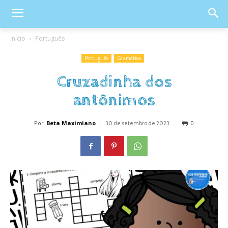
Início
Português
Português
Gramática
Cruzadinha dos
antônimos
Por
Beta Maximiano
-
0
30 de setembro de 2023