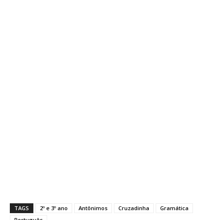
TAGS
2º e 3º ano
Antônimos
Cruzadinha
Gramática
Português