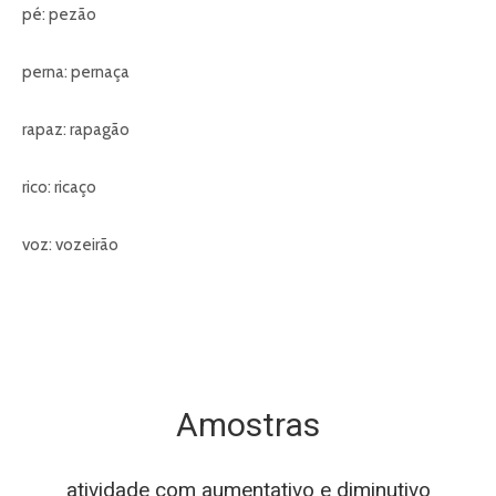
pé: pezão
perna: pernaça
rapaz: rapagão
rico: ricaço
voz: vozeirão
Amostras
atividade com aumentativo e diminutivo