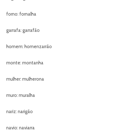
forno: fornalha
garrafa: garrafão
homem: homenzarrão
monte: montanha
mulher: mulherona
muro: muralha
nariz: narigão
navio: naviarra