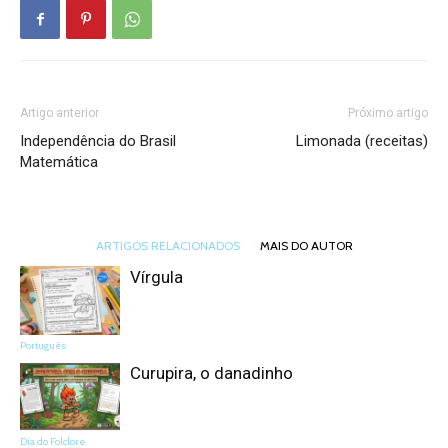
Artigo anterior
Próximo artigo
Independência do Brasil
Limonada (receitas)
Matemática
ARTIGOS RELACIONADOS
MAIS DO AUTOR
Vírgula
Português
Curupira, o danadinho
Dia do Folclore