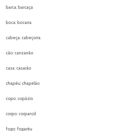
barca: barcaça
boca: bocarra
cabeça: cabeçorra
cão: canzarrão
casa: casarão
chapéu: chapelão
copo: copázio
corpo: corpanzil
fogo: fogaréu