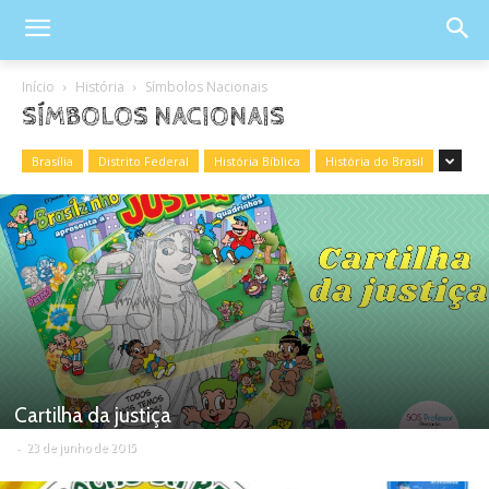
Início
História
Símbolos Nacionais
SÍMBOLOS NACIONAIS
Brasília
Distrito Federal
História Bíblica
História do Brasil
Cartilha da justiça
-
23 de junho de 2015